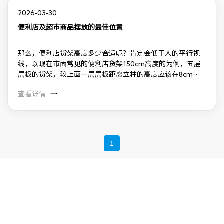
2026-03-30
便利店及超市商品摆放的最佳位置
那么，便利店货架高度多少合适呢？肯定会低于人的平行视
线，以现在市面常见的便利店货架150cm高度的为例，五层
层板的货架，较上面一层层板距离立柱的高度应该在8cm左
右，较上层的滚轧层板陈列商品高度以20cm计算，加上商
查看详情
品，总高度应该是20-8 150=162cm,这个高度人在货架中行
走是没有压抑感的。
1
关于我们
产品中心