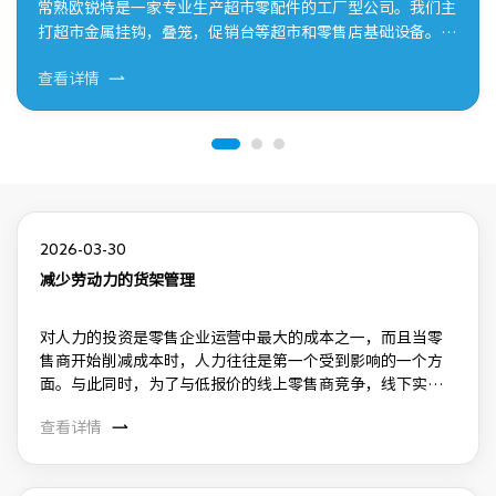
常熟欧锐特是一家专业生产超市零配件的工厂型公司。我们主
橱
打超市金属挂钩，叠笼，促销台等超市和零售店基础设备。我
配
们主要致力于为客户解决超市零部件的配套设备问题。 超市促
影响。 优质的橱柜内部
查看详情
查
销台主要遵循一个原则：把我们的主打产品放在正中心，促销
篮
品或者销量大的产品放置在超市或者零售店的入口处，方便客
的
户进行寻找和购买。
2026-03-30
减少劳动力的货架管理
对人力的投资是零售企业运营中最大的成本之一，而且当零
售商开始削减成本时，人力往往是第一个受到影响的一个方
面。与此同时，为了与低报价的线上零售商竞争，线下实体
店则想提供更好的、以客户为中心的体验，以及各种优质产
查看详情
品和品牌。然而，员工数量有限的零售店很难实现这样的需
求，因为这会让员工难以顾及他们的常规职责，如整理库存
和检查在售商品、为客户提供帮助，以及组织促销活动等。